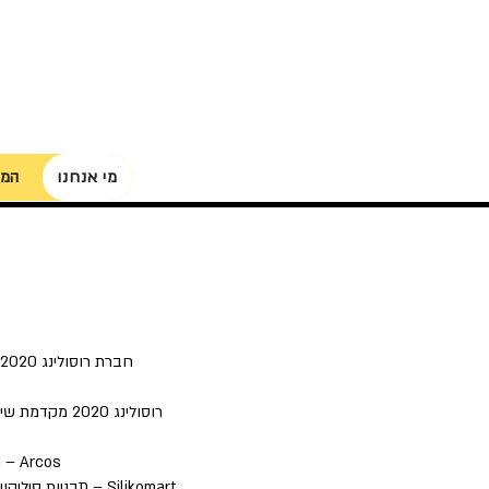
מי אנחנו
המו
חברת רוסולינג 2020 הינה חברה מובילה בתחום היבוא ושיווק של כלי מטבח איכותיים לקהל המוסדי, הפרטי והמאורגן.
רוסולינג 2020 מקדמת שיתופי פעולה רבים עם חברות בין לאומיות מובילות בתחום ומפיצה בין היתר באופן בלעדי את המותגים:
Arcos – מותג הסכינים המקורי מספרד | Bodum – מותג דני בין לאומי המתמחה בעולם הקפה
Silikomart – תבניות סיליקון המובילות בעולם תוצרת איטליה | Patisse מותג הולנדי מוביל בתחום תבניות הNon Stick וה Anodize