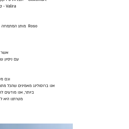
Valira - סירים, מחבתות וכלי בישול איכותיים תוצרת ספרד | Moha אביזרי מטבח תוצרת שוויץ
Roso מותג המתמחה בסירים ומחבתות בדגש על חדשנות טכנולגית במטבח | Tools מגוון אביזרי מטבח באיכות גבוהה
אשר לה 9 סניפים בפריסה ארצית השמים דגש רב ע
עם ניסיון של כמעט 50 שנה אנו מגישים לכם מבחר רעיונ
וגם מעל ל-50 שנה אנו ממשיכים להוות שם נרדף
אנו ברוסולינג מאמינים שהכל מתח
ביותר, אנו מודעים ל
מטרתנו היא לז