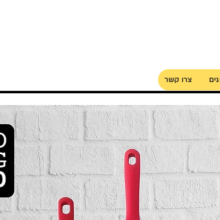
גים
צרו קשר